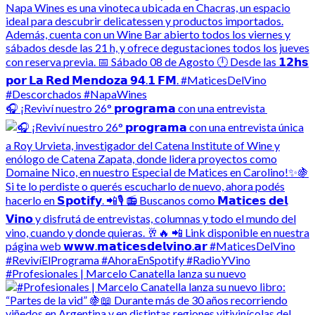
🎧 ¡Reviví nuestro 26° 𝗽𝗿𝗼𝗴𝗿𝗮𝗺𝗮 con una entrevista
#Profesionales | Marcelo Canatella lanza su nuevo