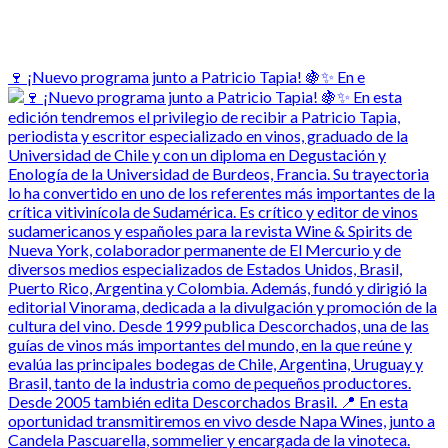
🍷 ¡Nuevo programa junto a Patricio Tapia! 🍇✨ En e