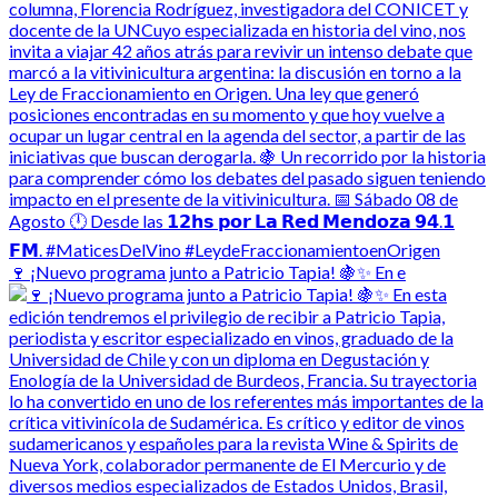
🍷 ¡Nuevo programa junto a Patricio Tapia! 🍇✨ En e