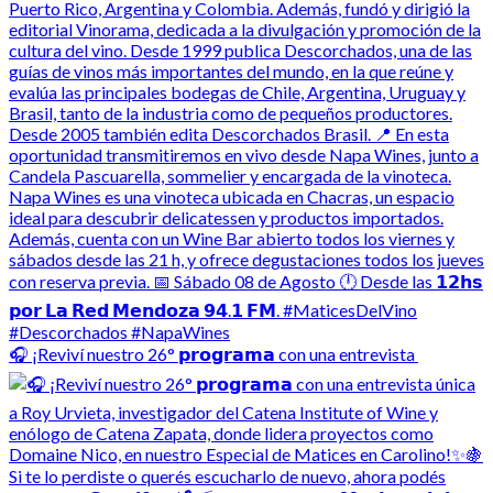
🎧 ¡Reviví nuestro 26° 𝗽𝗿𝗼𝗴𝗿𝗮𝗺𝗮 con una entrevista