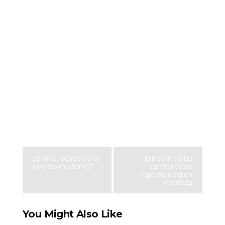
¿El vino rosado es un
El boom de las
invento moderno?
cafeterías de
especialidad en
Mendoza
You Might Also Like