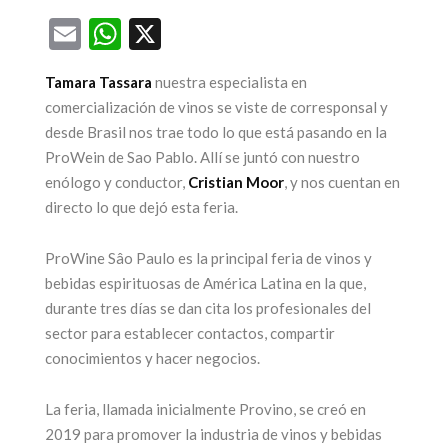
Email
WhatsApp
X
ega una nueva
Tamara Tassara
nuestra especialista en
edición de la
25 años par
comercialización de vinos se viste de corresponsal y
feria más
ícono de
desde Brasil nos trae todo lo que está pasando en la
sperada: Alta
turismo 
ProWein de Sao Pablo. Allí se juntó con nuestro
enólogo y conductor,
Cristian Moor
, y nos cuentan en
Gama by
Mendoz
directo lo que dejó esta feria.
Sheraton
17 junio, 2026
ProWine Sâo Paulo es la principal feria de vinos y
17 julio, 2026
CONTINUAR LEYEN
bebidas espirituosas de América Latina en la que,
durante tres días se dan cita los profesionales del
CONTINUAR LEYENDO
sector para establecer contactos, compartir
conocimientos y hacer negocios.
La feria, llamada inicialmente Provino, se creó en
2019 para promover la industria de vinos y bebidas