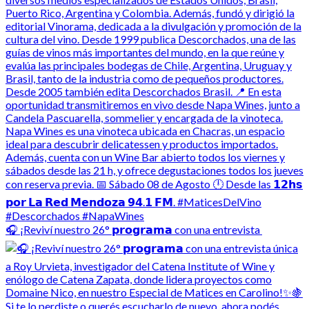
🎧 ¡Reviví nuestro 26° 𝗽𝗿𝗼𝗴𝗿𝗮𝗺𝗮 con una entrevista