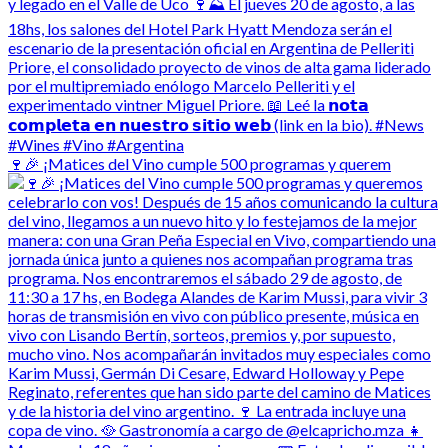
🍷🎉 ¡Matices del Vino cumple 500 programas y querem