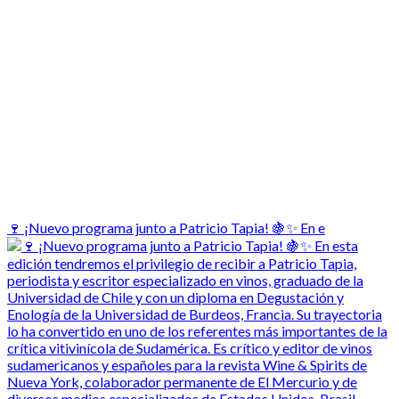
🍷 ¡Nuevo programa junto a Patricio Tapia! 🍇✨ En e