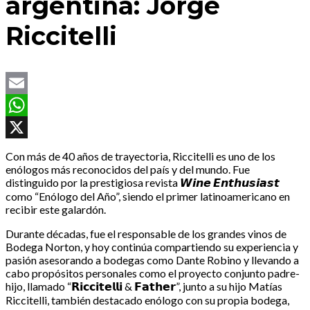
argentina: Jorge
Riccitelli
Email
WhatsApp
X
Con más de 40 años de trayectoria, Riccitelli es uno de los
enólogos más reconocidos del país y del mundo. Fue
distinguido por la prestigiosa revista 𝙒𝙞𝙣𝙚 𝙀𝙣𝙩𝙝𝙪𝙨𝙞𝙖𝙨𝙩
como “Enólogo del Año”, siendo el primer latinoamericano en
recibir este galardón.
Durante décadas, fue el responsable de los grandes vinos de
Bodega Norton, y hoy continúa compartiendo su experiencia y
pasión asesorando a bodegas como Dante Robino y llevando a
cabo propósitos personales como el proyecto conjunto padre-
hijo, llamado “𝗥𝗶𝗰𝗰𝗶𝘁𝗲𝗹𝗹𝗶 & 𝗙𝗮𝘁𝗵𝗲𝗿”, junto a su hijo Matías
Riccitelli, también destacado enólogo con su propia bodega,