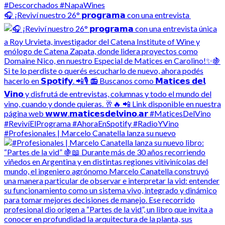
🎧 ¡Reviví nuestro 26° 𝗽𝗿𝗼𝗴𝗿𝗮𝗺𝗮 con una entrevista
#Profesionales | Marcelo Canatella lanza su nuevo