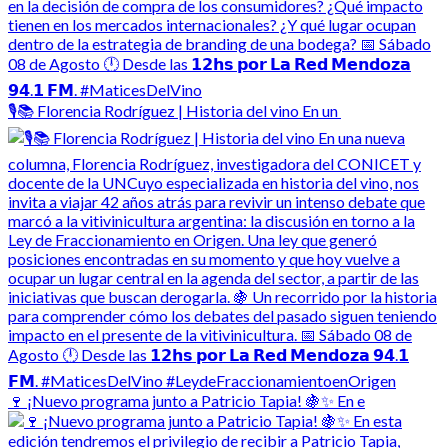
🎙️📚 Florencia Rodríguez | Historia del vino En un
🍷 ¡Nuevo programa junto a Patricio Tapia! 🍇✨ En e