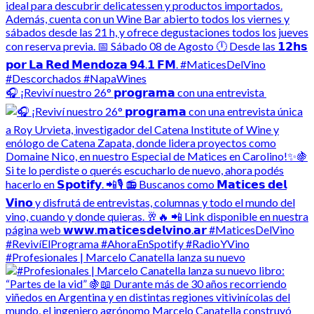
🎧 ¡Reviví nuestro 26° 𝗽𝗿𝗼𝗴𝗿𝗮𝗺𝗮 con una entrevista
#Profesionales | Marcelo Canatella lanza su nuevo