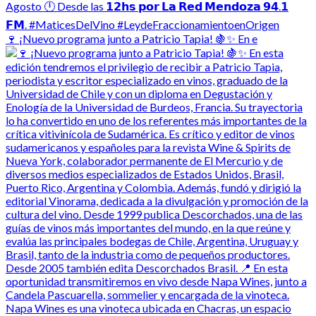
🍷 ¡Nuevo programa junto a Patricio Tapia! 🍇✨ En e