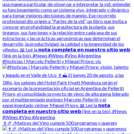
#Noticias | Marcelo Pelleriti y Miguel Priore: vis
🍷🎉 ¡Matices del Vino cumple 500 programas y querem