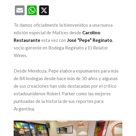
Email
WhatsApp
X
ega una nueva
Te damos oficialmente la bienvenidos a una nueva
edición de la
25 años par
edición especial de Matices desde
Carolino
feria más
ícono de
Restaurante
esta vez con
José “Pepe” Reginato
,
sperada: Alta
turismo 
socio gerente en Bodega Reginato y El Relator
Wines.
Gama by
Mendoz
Sheraton
17 junio, 2026
Desde Mendoza, Pepe elabora espumantes para más
de 84 bodegas desde hace más de 30 años y algunas
17 julio, 2026
CONTINUAR LEYEN
de sus creaciones han sido destacadas por el crítico
estadounidense Robert Parker como las mejores
CONTINUAR LEYENDO
puntuadas de la historia de sus reportes para
Argentina.