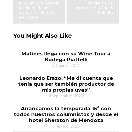
productividad desde
programa de
la mirada de un
antología con Carlos
referente: Marcelo
Pulenta
Belmonte
You Might Also Like
Matices llega con su Wine Tour a
Bodega Piattelli
30 marzo, 2026
Leonardo Erazo: “Me di cuenta que
tenía que ser también productor de
mis propias uvas”
4 septiembre, 2023
Arrancamos la temporada 15º con
todos nuestros columnistas y desde el
hotel Sheraton de Mendoza
9 febrero, 2026