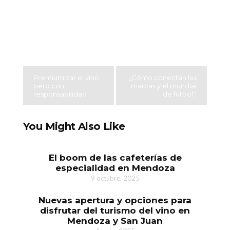
Premiumizar el vino,
¿Cómo conectan las
pero con
marcas y el mundial
responsabilidad
de fútbol?
You Might Also Like
El boom de las cafeterías de
especialidad en Mendoza
9 octubre, 2025
Nuevas apertura y opciones para
disfrutar del turismo del vino en
Mendoza y San Juan