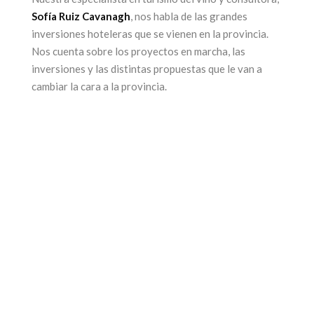
Sofía Ruiz Cavanagh
, nos habla de las grandes
inversiones hoteleras que se vienen en la provincia.
ega una nueva
Nos cuenta sobre los proyectos en marcha, las
edición de la
25 años par
inversiones y las distintas propuestas que le van a
cambiar la cara a la provincia.
feria más
ícono de
sperada: Alta
turismo 
Gama by
Mendoz
Sheraton
17 junio, 2026
17 julio, 2026
CONTINUAR LEYEN
CONTINUAR LEYENDO