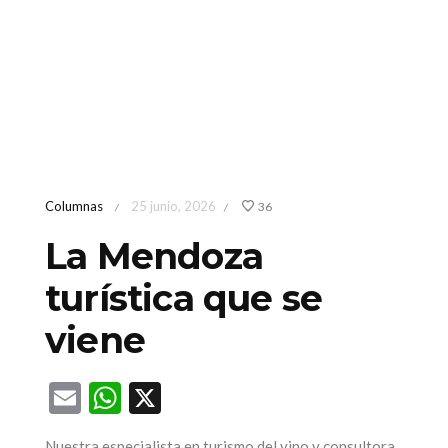
Columnas
25 junio, 2026
36
/
/
La Mendoza
turística que se
viene
Email
WhatsApp
X
Nuestra especialista en turismo del vino y consultora,