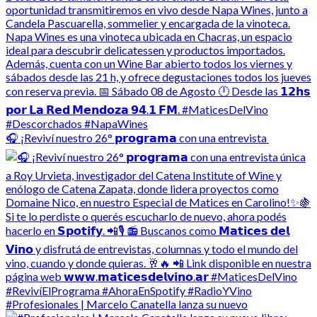
🎧 ¡Reviví nuestro 26° 𝗽𝗿𝗼𝗴𝗿𝗮𝗺𝗮 con una entrevista
#Profesionales | Marcelo Canatella lanza su nuevo