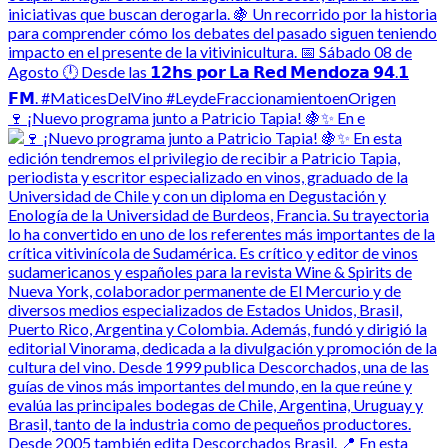
🍷 ¡Nuevo programa junto a Patricio Tapia! 🍇✨ En e