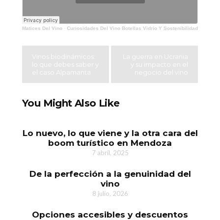
Matices Del Vino
·
Curiosidades Del Vino Botellas Vidrio Y Sostenibilidad
Vinos biodinámicos:
La guerra en Ucrania
lo que debes saber y
y su impacto en el
el caso Alpamanta
negocio del vino
You Might Also Like
Lo nuevo, lo que viene y la otra cara del
boom turístico en Mendoza
7 abril, 2025
De la perfección a la genuinidad del
vino
8 julio, 2026
Opciones accesibles y descuentos