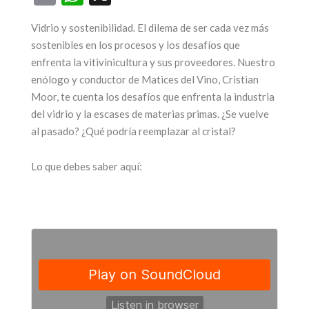
Vidrio y sostenibilidad. El dilema de ser cada vez más
ega una nueva
sostenibles en los procesos y los desafíos que
enfrenta la vitivinicultura y sus proveedores. Nuestro
edición de la
25 años par
enólogo y conductor de Matices del Vino, Cristian
feria más
ícono de
Moor, te cuenta los desafíos que enfrenta la industria
sperada: Alta
turismo 
del vidrio y la escases de materias primas. ¿Se vuelve
Gama by
Mendoz
al pasado? ¿Qué podría reemplazar al cristal?
Sheraton
17 junio, 2026
Lo que debes saber aquí:
17 julio, 2026
CONTINUAR LEYEN
CONTINUAR LEYENDO