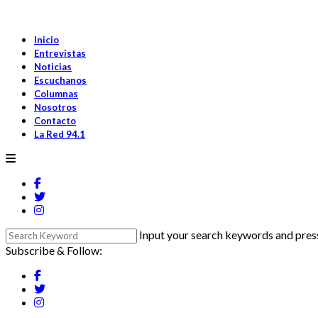
Inicio
Entrevistas
Noticias
Escuchanos
Columnas
Nosotros
Contacto
La Red 94.1
Input your search keywords and press
Subscribe & Follow: