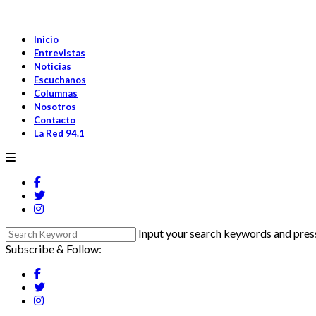
Inicio
Entrevistas
Noticias
Escuchanos
Columnas
Nosotros
Contacto
La Red 94.1
Input your search keywords and press
Subscribe & Follow: