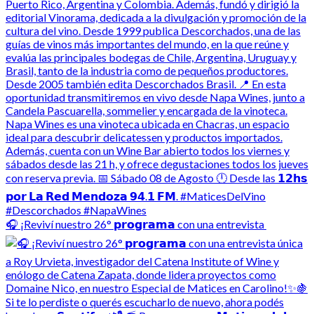
🎧 ¡Reviví nuestro 26° 𝗽𝗿𝗼𝗴𝗿𝗮𝗺𝗮 con una entrevista