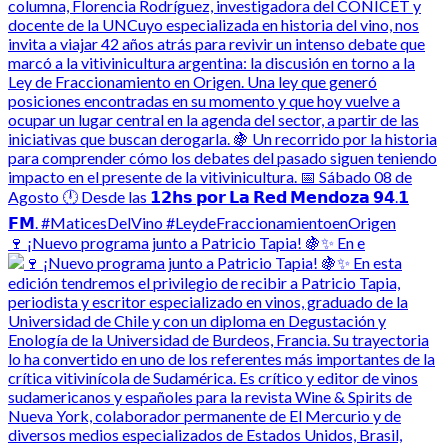
🍷 ¡Nuevo programa junto a Patricio Tapia! 🍇✨ En e