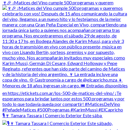
🍷🎉 ¡Matices del Vino cumple 500 programas y querem
🎙️🍷 Tamara Tassara | Comercio Exterior Este sába