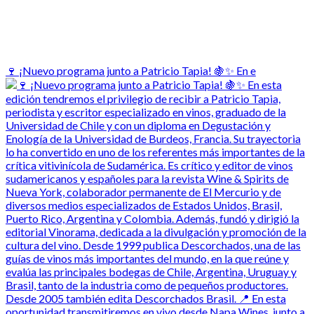
🍷 ¡Nuevo programa junto a Patricio Tapia! 🍇✨ En e