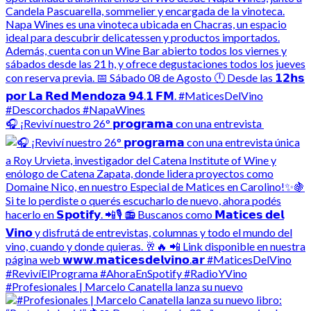
🎧 ¡Reviví nuestro 26° 𝗽𝗿𝗼𝗴𝗿𝗮𝗺𝗮 con una entrevista
#Profesionales | Marcelo Canatella lanza su nuevo