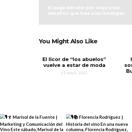
El auge del vino por copa y los
desafíos que trae a las bodegas
You Might Also Like
El licor de “los abuelos”
vuelve a estar de moda
so
Bu
11 mayo, 2022