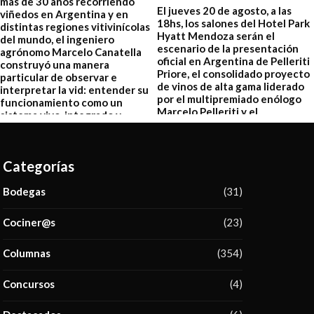
Categorías
Bodegas
(31)
Cociner@s
(23)
Columnas
(354)
Concursos
(4)