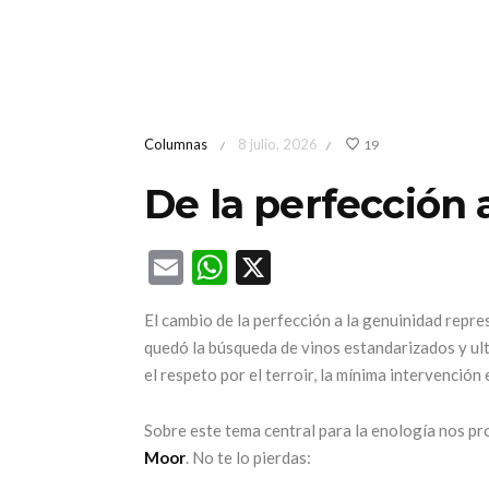
Columnas
8 julio, 2026
19
/
/
De la perfección 
Email
WhatsApp
X
El cambio de la perfección a la genuinidad repr
quedó la búsqueda de vinos estandarizados y ultr
el respeto por el terroir, la mínima intervención
Sobre este tema central para la enología nos p
Moor
. No te lo pierdas:
Llega una nueva