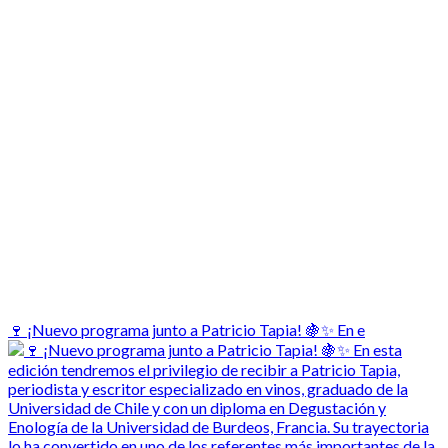
🍷 ¡Nuevo programa junto a Patricio Tapia! 🍇✨ En e