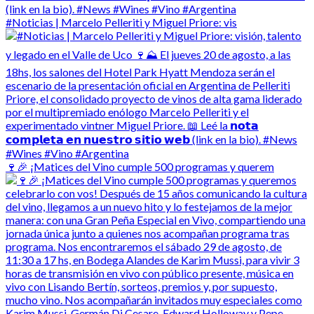
#Noticias | Marcelo Pelleriti y Miguel Priore: vis
🍷🎉 ¡Matices del Vino cumple 500 programas y querem