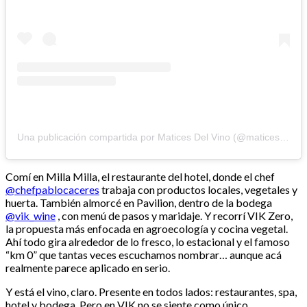
Una publicación compartida por Matices Del Vino (@maticesdelvino)
Comí en Milla Milla, el restaurante del hotel, donde el chef
@chefpablocaceres
trabaja con productos locales, vegetales y
huerta. También almorcé en Pavilion, dentro de la bodega
@vik_wine
, con menú de pasos y maridaje. Y recorrí VIK Zero,
la propuesta más enfocada en agroecología y cocina vegetal.
Ahí todo gira alrededor de lo fresco, lo estacional y el famoso
“km 0” que tantas veces escuchamos nombrar… aunque acá
realmente parece aplicado en serio.
Y está el vino, claro. Presente en todos lados: restaurantes, spa,
hotel y bodega. Pero en VIK no se siente como único