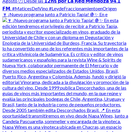
🍷 ¡Nuevo programa junto a Patricio Tapia! 🍇✨ En e