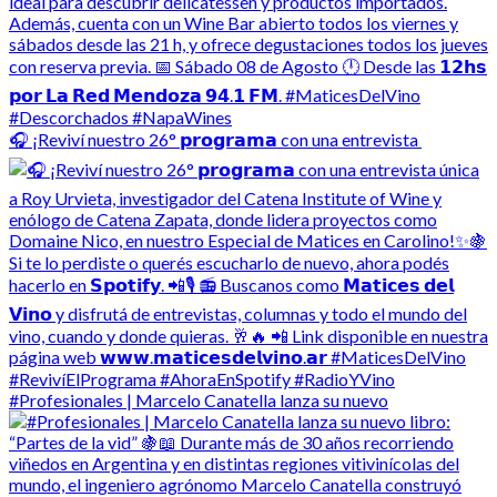
🎧 ¡Reviví nuestro 26° 𝗽𝗿𝗼𝗴𝗿𝗮𝗺𝗮 con una entrevista
#Profesionales | Marcelo Canatella lanza su nuevo