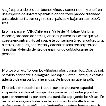
Viajé esperando probar buenos vinos y comer rico… y entré en
una especie de universo paralelo donde todo parece diseñado
para abstraerte, sumergirte en el paisaje y bajar un cambio. O
tres.
Eso me pasó en VIK Chile, en el Valle de Millahue. Un lugar
enorme, rodeado de cerros, viñedos y silencio. De ese que ya
cuesta encontrar. Hotel, spa, arte contemporáneo, arquitectura,
huertas, caballos, coctelería y cocina chilena reinterpretada.
Tres días viviendo dentro de una mundo cuidadosamente
pensado.
Me tocó en otoño, con los viñedos rojos y amarillos. Días de sol.
Servicio sonriente. Cabalgata. Masajes. Catas. Sentí que estaba
adentro de una burbuja hermosa. De la que no quería salir.
El hotel, con su techo de titanio, parece una nave espacial
suspendida sobre el paisaje. Hay paredes vidriadas gigantes
que por momentos parecen una pantalla espejando las vistas. En
mi habitación, una bañera exterior mirando al valle. Pensé
varias veces: bien ahí!… aquí entendieron cómo hacerte sentir